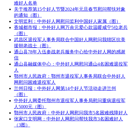
难好人名单
关于推荐第15个好人节暨2024年元旦春节慰问帮扶对象
的通知（图）
文明监利：中外好人网慰问监利中国好人家属（图）
香城都市报：中外好人网万余元爱心款温暖咸宁5位老兵
（图）
武昌区退役军人事务局联合中国好人网慰问我辖区抗美
援朝老战士（图）
通山县78年入伍参战老兵服务中心给中外好人网的感谢
信
通山县融媒体中心：中外好人网慰问通山4名困难退役军
人
鄂州市人民政府：鄂州市退役军人事务局联合中外好人
网慰问困难退役军人
兰州日报：中外好人网第14个好人节活动走进兰州
（图）
中外好人网委托鄂州市退役军人事务局慰问重病退役军
人5000元（图）
鄂州市人民政府：中外好人网慰问我市5名困难残障好人
张家口文明网：中外好人网慰问帮扶我市3名困难好人
（3图）