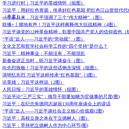
学习进行时｜习近平的英雄情怀（组图）
习近平：用好红色资源，传承好红色基因 把红色江山世世代代
（全文）
一个多月来，习近平强调了三个“伟大精神” （图）
联播+丨掷地有声！习近平这样阐释伟大抗战精神（4图）
习近平谈党的12种革命精神，彰显中国共产党人的信仰底色（
“平语”近人——习近平的“劳动观” （图）
文化文艺和哲学社会科学工作的“四个坚持”是什么？
习近平：精神事业：不能没有，不能混乱
新春奋进正当时，听习近平谈奋斗（图）
向先烈致敬！习近平的这些话饱含深情（组图）
清明忆先烈 习近平这样传承“红色基因”（3图）
论英雄，习近平这样说（2图）
人民日报：习近平的英雄情怀（组图）
习近平论“三严三实”：领导干部要知晓为官做事的尺度(图)
习近平：在纪念朱德同志诞辰130周年座谈会上的讲话
“平语”近人——习近平谈社会主义核心价值观(2图)
习近平：高校立身之本在于立德树人（图）
习近平：坚持把立德树人作为中心环节(图)