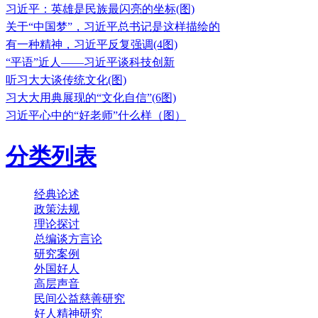
习近平：英雄是民族最闪亮的坐标(图)
关于“中国梦”，习近平总书记是这样描绘的
有一种精神，习近平反复强调(4图)
“平语”近人——习近平谈科技创新
听习大大谈传统文化(图)
习大大用典展现的“文化自信”(6图)
习近平心中的“好老师”什么样（图）
分类列表
经典论述
政策法规
理论探讨
总编谈方言论
研究案例
外国好人
高层声音
民间公益慈善研究
好人精神研究