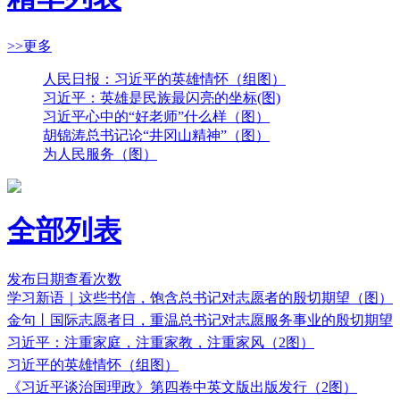
>>更多
人民日报：习近平的英雄情怀（组图）
习近平：英雄是民族最闪亮的坐标(图)
习近平心中的“好老师”什么样（图）
胡锦涛总书记论“井冈山精神”（图）
为人民服务（图）
全部列表
发布日期
查看次数
学习新语｜这些书信，饱含总书记对志愿者的殷切期望（图）
金句丨国际志愿者日，重温总书记对志愿服务事业的殷切期望
习近平：注重家庭，注重家教，注重家风（2图）
习近平的英雄情怀（组图）
《习近平谈治国理政》第四卷中英文版出版发行（2图）