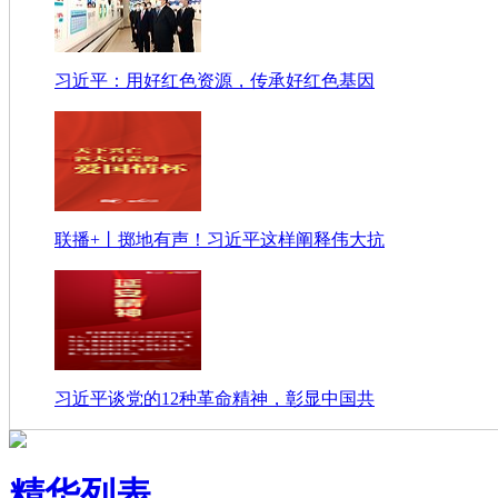
习近平：用好红色资源，传承好红色基因
联播+丨掷地有声！习近平这样阐释伟大抗
习近平谈党的12种革命精神，彰显中国共
精华列表