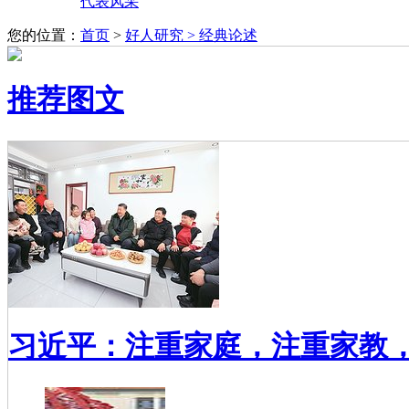
代表风采
您的位置：
首页
>
好人研究 >
经典论述
推荐图文
习近平：注重家庭，注重家教，注