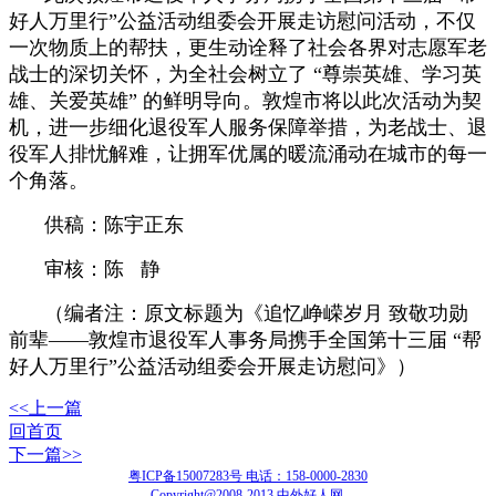
好人万里行”公益活动组委会开展走访慰问活动，不仅
一次物质上的帮扶，更生动诠释了社会各界对志愿军老
战士的深切关怀，为全社会树立了 “尊崇英雄、学习英
雄、关爱英雄” 的鲜明导向。敦煌市将以此次活动为契
机，进一步细化退役军人服务保障举措，为老战士、退
役军人排忧解难，让拥军优属的暖流涌动在城市的每一
个角落。
供稿：陈宇正东
审核：陈 静
（编者注：原文标题为《追忆峥嵘岁月 致敬功勋
前辈——敦煌市退役军人事务局携手全国第十三届 “帮
好人万里行”公益活动组委会开展走访慰问》）
<<上一篇
回首页
下一篇>>
粤ICP备15007283号 电话：158-0000-2830
Copyright@2008-2013 中外好人网