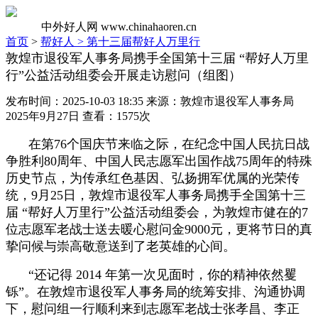
中外好人网
www.chinahaoren.cn
首页
>
帮好人 >
第十三届帮好人万里行
敦煌市退役军人事务局携手全国第十三届 “帮好人万里
行”公益活动组委会开展走访慰问（组图）
发布时间：2025-10-03 18:35 来源：敦煌市退役军人事务局
2025年9月27日 查看：1575次
在第76个国庆节来临之际，在纪念中国人民抗日战
争胜利80周年、中国人民志愿军出国作战75周年的特殊
历史节点，为传承红色基因、弘扬拥军优属的光荣传
统，9月25日，敦煌市退役军人事务局携手全国第十三
届 “帮好人万里行”公益活动组委会，为敦煌市健在的7
位志愿军老战士送去暖心慰问金9000元，更将节日的真
挚问候与崇高敬意送到了老英雄的心间。
“还记得 2014 年第一次见面时，你的精神依然矍
铄”。在敦煌市退役军人事务局的统筹安排、沟通协调
下，慰问组一行顺利来到志愿军老战士张孝昌、李正