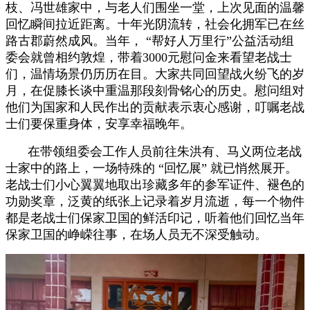
枝、冯世雄家中，与老人们围坐一堂，上次见面的温馨
回忆瞬间拉近距离。十年光阴流转，社会化拥军已在丝
路古郡蔚然成风。当年， “帮好人万里行”公益活动组
委会就曾相约敦煌，带着3000元慰问金来看望老战士
们，温情场景仍历历在目。大家共同回望战火纷飞的岁
月，在促膝长谈中重温那段刻骨铭心的历史。慰问组对
他们为国家和人民作出的贡献表示衷心感谢，叮嘱老战
士们要保重身体，安享幸福晚年。
在带领组委会工作人员前往朱洪有、马义两位老战
士家中的路上，一场特殊的 “回忆展” 就已悄然展开。
老战士们小心翼翼地取出珍藏多年的参军证件、褪色的
功勋奖章，泛黄的纸张上记录着岁月流逝，每一个物件
都是老战士们保家卫国的鲜活印记，听着他们回忆当年
保家卫国的峥嵘往事，在场人员无不深受触动。