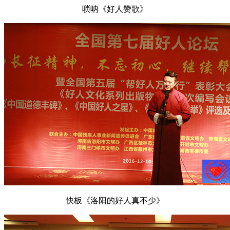
唢呐《好人赞歌》
快板《洛阳的好人真不少》