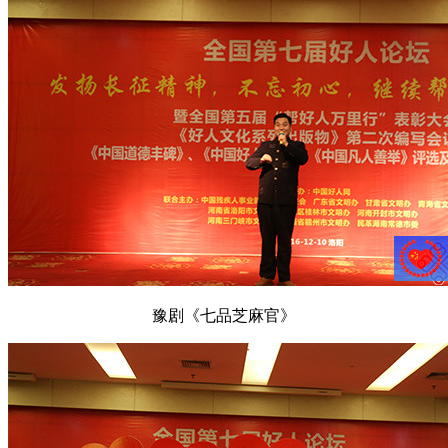
豫剧《七品芝麻官》